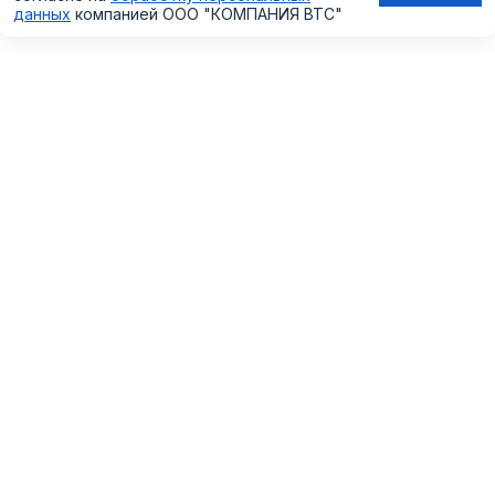
данных
компанией
ООО "КОМПАНИЯ ВТС"
КАТАЛОГ
РЕШЕНИЯ
СОТРУДНИЧЕСТВО
ПОЛЕЗНЫЕ СТАТЬИ
ПРОЕКТЫ
ИНТЕРНЕТ-МАГАЗИН
+7 (495) 109 05 09