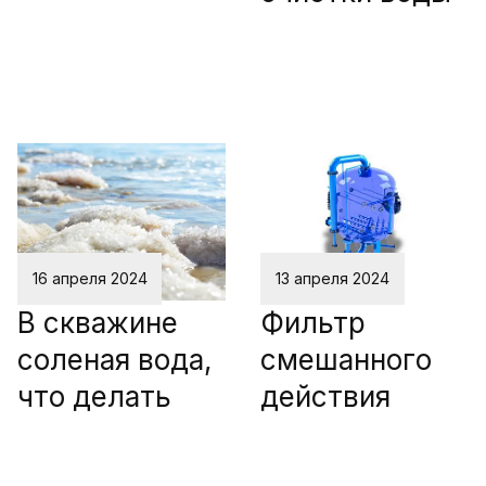
16 апреля 2024
13 апреля 2024
В скважине
Фильтр
соленая вода,
смешанного
что делать
действия