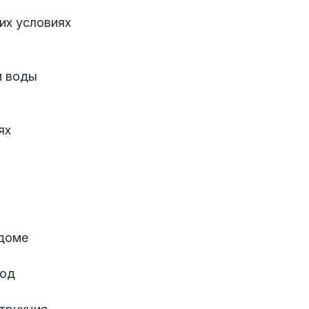
их условиях
и воды
ях
 доме
вод