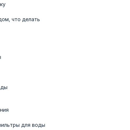
ку
дом, что делать
ы
оды
ения
фильтры для воды