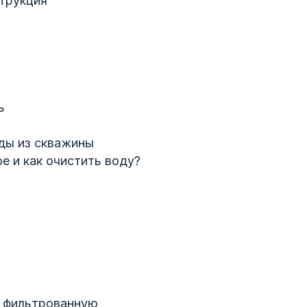
струкция
ь
ды из скважины
ое и как очистить воду?
и фильтрованную